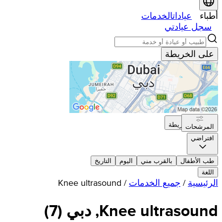
أطباء
عيادات
الخدمات
سجل عيادتي
على الخريطة
على الخريطة
المرشحات
افتراضي
طب الأطفال
بالقرب مني
اليوم
التاريخ
اللغة
الرئيسية
/
جميع الخدمات
/
Knee ultrasound
Knee ultrasound, دبي
(
7
)