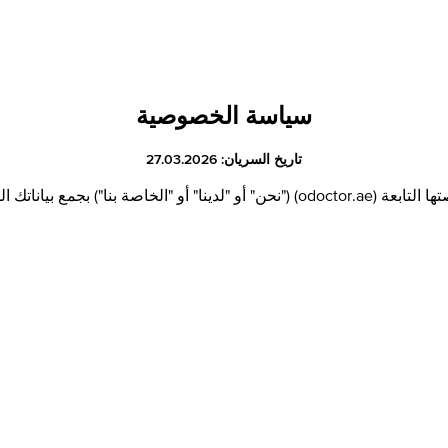
سياسة الخصوصية
تاريخ السريان: 27.03.2026
توضّح سياسة الخصوصية هذه كيفية قيام AEMED Partners FZE ومنصتها التابعة (odoctor.ae