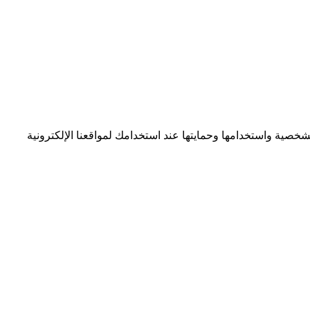
) ("نحن" أو "لدينا" أو "الخاصة بنا") بجمع بياناتك الشخصية واستخدامها وحمايتها عند استخدامك لمواقعنا الإلكترونية