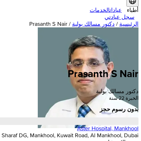
أطباء
عيادات
الخدمات
سجل عيادتي
الرئيسية
/
دكتور مسالك بولية
/
Prasanth S Nair
Prasanth
S
Nair
دكتور مسالك بولية
الخبرة 22 سنة
بدون رسوم حجز
Aster Hospital, Mankhool
Near Sharaf DG, Mankhool, Kuwait Road, Al Mankhool, Dubai,