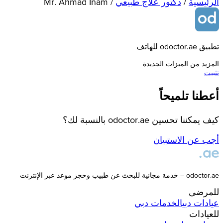
الرئيسية
/
دكتور علاج طبيعي
/
Mr. Ahmad Inam
تطبيق odoctor.ae للهاتف
المزيد من الميزات الجديدة
تثبيت
أعطنا تلميحاً
كيف يمكننا تحسين odoctor.ae بالنسبة لك؟
أجب عن الاستبيان
odoctor.ae – خدمة مجانية للبحث عن طبيب وحجز موعد عبر الإنترنت
للمرضى
عيادات
دبي
الخدمات
دبي
للعيادات