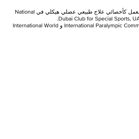
أكمل السيد Ahmad Inam درجة البكالوريوس في العلاج الطبيعي من University of Health Sciences, Pakistan وبدأ العمل كأخصائي علاج طبيعي عضلي هيكلي في National
هو عضو في Dubai Health Authority و Pakistan Physical Therapy Association و International Paralympic Committee for Powerlifting, Germany و International World