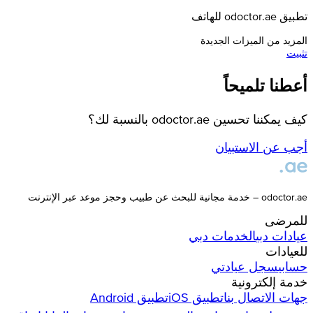
تطبيق odoctor.ae للهاتف
المزيد من الميزات الجديدة
تثبيت
أعطنا تلميحاً
كيف يمكننا تحسين odoctor.ae بالنسبة لك؟
أجب عن الاستبيان
odoctor.ae – خدمة مجانية للبحث عن طبيب وحجز موعد عبر الإنترنت
للمرضى
عيادات
دبي
الخدمات
دبي
للعيادات
حسابي
سجل عيادتي
خدمة إلكترونية
جهات الاتصال بنا
تطبيق iOS
تطبيق Android