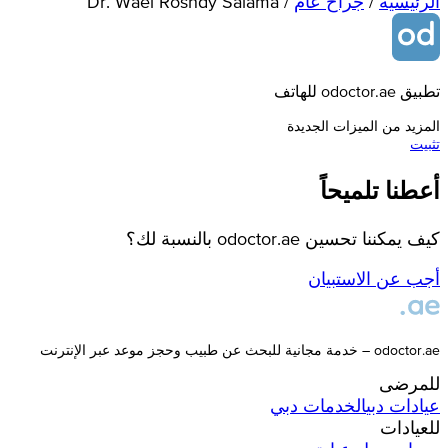
الرئيسية
/
جراح عام
/
Dr. Wael Roshdy Salama
تطبيق odoctor.ae للهاتف
المزيد من الميزات الجديدة
تثبيت
أعطنا تلميحاً
كيف يمكننا تحسين odoctor.ae بالنسبة لك؟
أجب عن الاستبيان
odoctor.ae – خدمة مجانية للبحث عن طبيب وحجز موعد عبر الإنترنت
للمرضى
عيادات
دبي
الخدمات
دبي
للعيادات