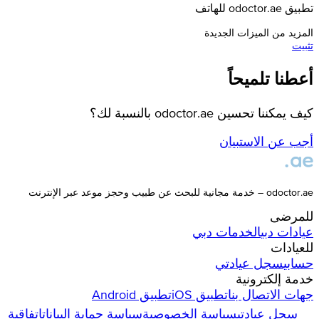
تطبيق odoctor.ae للهاتف
المزيد من الميزات الجديدة
تثبيت
أعطنا تلميحاً
كيف يمكننا تحسين odoctor.ae بالنسبة لك؟
أجب عن الاستبيان
odoctor.ae – خدمة مجانية للبحث عن طبيب وحجز موعد عبر الإنترنت
للمرضى
عيادات
دبي
الخدمات
دبي
للعيادات
حسابي
سجل عيادتي
خدمة إلكترونية
جهات الاتصال بنا
تطبيق iOS
تطبيق Android
سجل عيادتي
سياسة الخصوصية
سياسة حماية البيانات
اتفاقية