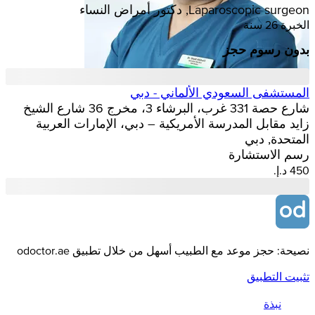
Laparoscopic surgeon, دكتور أمراض النساء
الخبرة 26 سنة
بدون رسوم حجز
المستشفى السعودي الألماني - دبي
شارع حصة 331 غرب، البرشاء 3، مخرج 36 شارع الشيخ
زايد مقابل المدرسة الأمريكية – دبي، الإمارات العربية
المتحدة, دبي
رسم الاستشارة
نصيحة: حجز موعد مع الطبيب أسهل من خلال تطبيق odoctor.ae
تثبيت التطبيق
نبذة