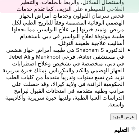
واستئصال السلائل، والربط بالحلقات، والتنظير
العلاجي للسيطرة على النزيف. كما تقدم خدمات
فحص سرطان القولون وخدمات أمراض الجهاز
الهضمي الوقائية المصممة وفقاً للتاريخ الطبي لكل
مريض. وتمتد خبرتها إلى علاج البواسير، مما يجعلها
طبيبة موثوقة لعلاج البواسير في دبي باستخدام
أساليب علاجية طفيفة التوغل.
الدكتورة Shabnam S هي طبيبة أمراض جهاز هضمي
في مستشفى Aster، فرعي Mankhool و Jebel Ali
في دبي، متخصصة في تشخيص وعلاج اضطرابات
الجهاز الهضمي والكبد والبنكرياس. تمتلك خبرة سريرية
تزيد عن تسع سنوات وتدريباً متقدماً من كليات الطب
الحكومية الرائدة في ولاية كيرالا، وقد حصلت على
مراتب وطنية متقدمة في امتحانات القبول لبرامج
الدراسات العليا الطبية، ولديها خبرة سريرية وأكاديمية
واسعة.
عرض المزيد
التعليم