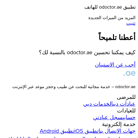
تطبيق odoctor.ae للهاتف
المزيد من الميزات الجديدة
تثبيت
أعطنا تلميحاً
كيف يمكننا تحسين odoctor.ae بالنسبة لك؟
أجب عن الاستبيان
odoctor.ae – خدمة مجانية للبحث عن طبيب وحجز موعد عبر الإنترنت
للمرضى
عيادات
دبي
الخدمات
دبي
للعيادات
حسابي
سجل عيادتي
خدمة إلكترونية
جهات الاتصال بنا
تطبيق iOS
تطبيق Android