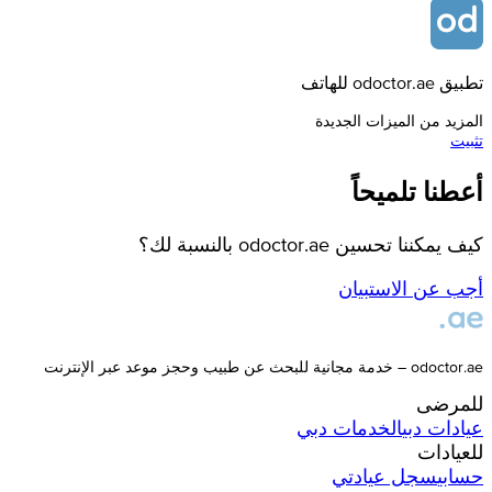
تطبيق odoctor.ae للهاتف
المزيد من الميزات الجديدة
تثبيت
أعطنا تلميحاً
كيف يمكننا تحسين odoctor.ae بالنسبة لك؟
أجب عن الاستبيان
odoctor.ae – خدمة مجانية للبحث عن طبيب وحجز موعد عبر الإنترنت
للمرضى
عيادات
دبي
الخدمات
دبي
للعيادات
حسابي
سجل عيادتي