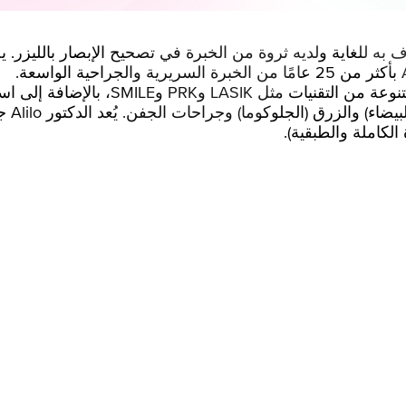
M هو جرّاح انكسار معترف به للغاية ولديه ثروة من الخبرة في تصحيح الإب
يجري الدكتور Alilo تصحيح الإبصار باس
من ال
الكاملة والطبقية).