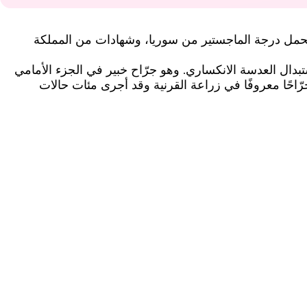
صار بالليزر. يحمل درجة الماجستير من سوريا، وشهادات من المملكة
تخدام مجموعة متنوعة من التقنيات مثل LASIK وPRK وSMILE، بالإضافة إلى استبدال العدسة الانكساري. وهو جرّاح خبير في الجزء الأمامي
عين ولديه خبرة واسعة في جراحات الساد (المياه البيضاء) والزرق (الجلوكوما) وجراحات الجفن. يُعد الدكتور Alilo جرّاحًا معروفًا في زراعة القرنية وقد أجرى مئات حالات