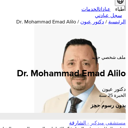
أطباء
عيادات
الخدمات
سجل عيادتي
الرئيسية
/
دكتور عيون
/
Dr. Mohammad Emad Alilo
ملف شخصي جديد
Dr. Mohammad Emad Alilo
دكتور عيون
الخبرة 25 سنة
بدون رسوم حجز
مستشفى ميدكير - الشارقة