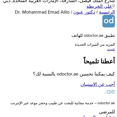
شارع الملك فيصل، الشارقةّ، الإمارات العربية المتحدة, دبي
على الخريطة
الرئيسية
/
دكتور عيون
/
Dr. Mohammad Emad Alilo
تطبيق odoctor.ae للهاتف
المزيد من الميزات الجديدة
تثبيت
أعطنا تلميحاً
كيف يمكننا تحسين odoctor.ae بالنسبة لك؟
أجب عن الاستبيان
odoctor.ae – خدمة مجانية للبحث عن طبيب وحجز موعد عبر الإنترنت
للمرضى