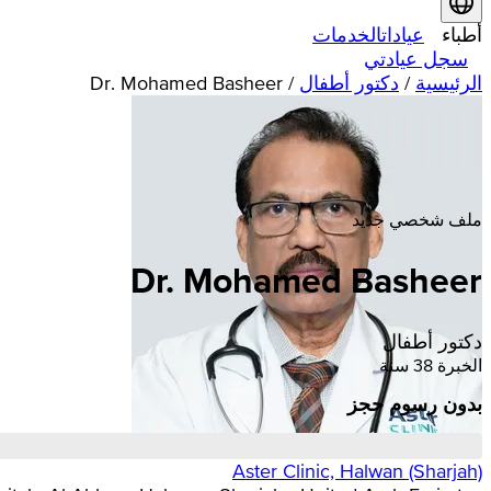
أطباء
عيادات
الخدمات
سجل عيادتي
الرئيسية
/
دكتور أطفال
/
Dr. Mohamed Basheer
ملف شخصي جديد
Dr. Mohamed Basheer
دكتور أطفال
الخبرة 38 سنة
بدون رسوم حجز
Aster Clinic, Halwan (Sharjah)