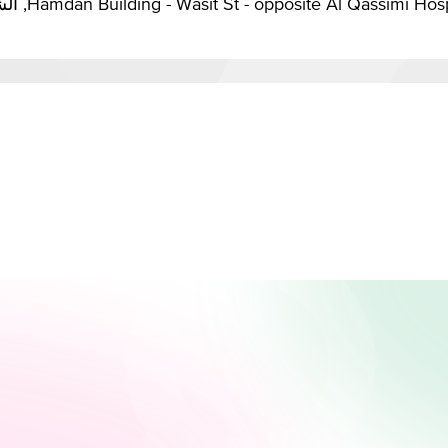
Hamdan Building - Wasit St - opposite Al Qassimi , الشارقة