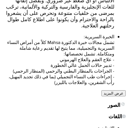
الالتباس أو أي ضغط غير ضروري. وبفضل إتقانها
للغات الإنجليزية والفارسية والتركية والألمانية، ترحّب
بمرضى من خلفيات متنوعة وتحرص على أن يشعروا
بالراحة والاحترام وأن يكونوا على اطلاع كامل طوال
رحلتهم العلاجية.
الخبرة السريرية:
تشمل مجالات خبرة الدكتورة Mahsa كلاً من أمراض النساء
السريرية والتجميلية، مما يتيح لها تقديم رعاية شاملة
ومتكاملة. تشمل تخصصاتها:
- علاج العقم والعلاج الهرموني
- تدبير حالات الحمل عالي الخطورة
- الجراحات بالمنظار البطني والرحمي (المنظار الرحمي)
- إجراءات طب النساء التجميلي (بما في ذلك تجديد المهبل،
رأب الشفرين، والعلاجات بالليزر)
عرض المزيد
الصور
اللغات