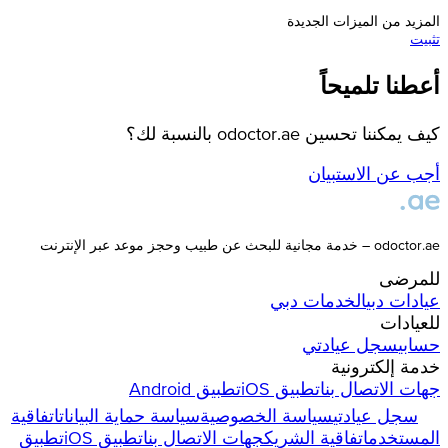
المزيد من الميزات الجديدة
تثبيت
أعطنا تلميحاً
كيف يمكننا تحسين odoctor.ae بالنسبة لك؟
أجب عن الاستبيان
odoctor.ae – خدمة مجانية للبحث عن طبيب وحجز موعد عبر الإنترنت
للمرضى
عيادات
دبي
الخدمات
دبي
للعيادات
حسابي
سجل عيادتي
خدمة إلكترونية
جهات الاتصال بنا
تطبيق iOS
تطبيق Android
سجل عيادتي
سياسة الخصوصية
سياسة حماية البيانات
اتفاقية
المستخدم
اتفاقية الشريك
جهات الاتصال بنا
تطبيق iOS
تطبيق