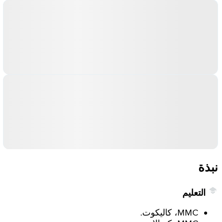
نبذة
التعليم
MMC، كاليكوت.