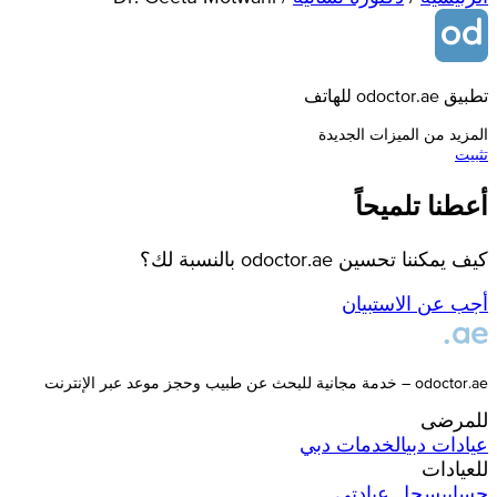
تطبيق odoctor.ae للهاتف
المزيد من الميزات الجديدة
تثبيت
أعطنا تلميحاً
كيف يمكننا تحسين odoctor.ae بالنسبة لك؟
أجب عن الاستبيان
odoctor.ae – خدمة مجانية للبحث عن طبيب وحجز موعد عبر الإنترنت
للمرضى
عيادات
دبي
الخدمات
دبي
للعيادات
حسابي
سجل عيادتي