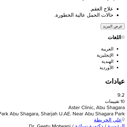
علاج العقم.
حالات الحمل عالية الخطورة.
عرض المزيد
اللغات
العربية
الإنجليزية
الهندية
الأوردية
عيادات
9.2
10 تقييمات
Aster Clinic, Abu Shagara
ra Park Abu Shagara, Sharjah U.AE. Near Abu Shagara Park
على الخريطة
الرئيسية
/
دكتورة نسائية
/
Dr. Geetu Motwani