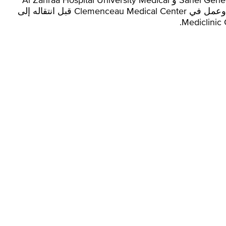
Center و Middle East Hospital. كما كان رئيس قسم جراحة الأطفال في مستشفى Rafic Hariri University Hospital وعمل في Clemenceau Medical Center قبل انتقاله إلى