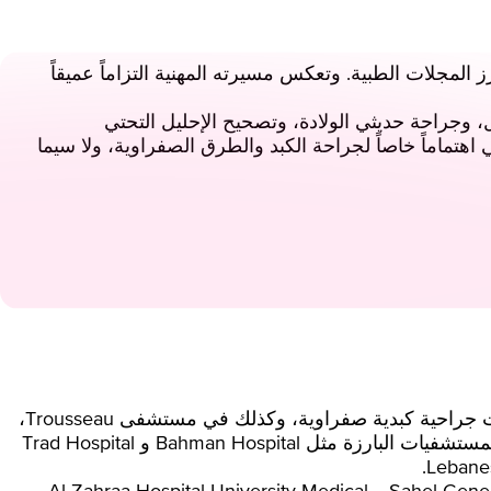
لمجلات الطبية. وتعكس مسيرته المهنية التزاماً عميقاً
، وجراحة حديثي الولادة، وتصحيح الإحليل التحتي
لي اهتماماً خاصاً لجراحة الكبد والطرق الصفراوية، ولا سيما
تشمل خبرته الدولية العمل في فرنسا في مستشفى Bicetre، حيث أجرى عمليات معقدة لزراعة كبد للأطفال وإجراءات جراحية كبدية صفراوية، وكذلك في مستشفى Trousseau،
مع تركيز على جراحات المسالك البولية للأطفال وجراحات الأورام. عند عودته إلى لبنان، واصل ممارسته في عدد من المستشفيات البارزة مثل Bahman Hospital و Trad Hospital
شغل الدكتور Iskandarani منصب رئيس عدة أقسام لجراحة الأطفال في لبنان، بما في ذلك في مستشفى Sahel General Hospital و Al Zahraa Hospital University Medical