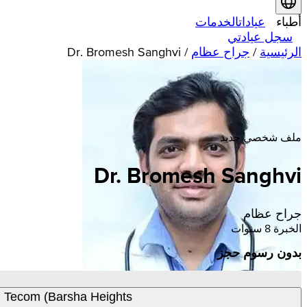
أطباء
عيادات
الخدمات
سجل عيادتي
الرئيسية
/
جراح عظام
/
Dr. Bromesh Sanghvi
ملف شخصي جديد
Dr. Bromesh Sanghvi
جراح عظام
الخبرة 8 سنوات
بدون رسوم حجز
c, Tecom (Barsha Heights)