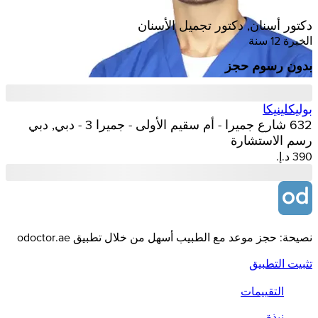
دكتور أسنان, دكتور تجميل الأسنان
الخبرة 12 سنة
بدون رسوم حجز
بوليكلينيكا
632 شارع جميرا - أم سقيم الأولى - جميرا 3 - دبي, دبي
رسم الاستشارة
نصيحة: حجز موعد مع الطبيب أسهل من خلال تطبيق odoctor.ae
تثبيت التطبيق
التقييمات
نبذة