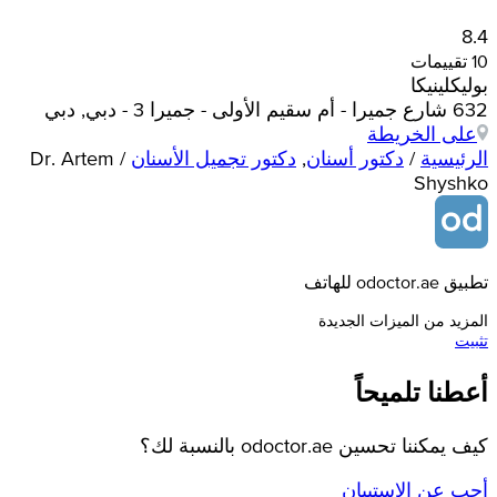
8.4
10 تقييمات
بوليكلينيكا
632 شارع جميرا - أم سقيم الأولى - جميرا 3 - دبي, دبي
على الخريطة
الرئيسية
/
دكتور أسنان
,
دكتور تجميل الأسنان
/
Dr. Artem
Shyshko
تطبيق odoctor.ae للهاتف
المزيد من الميزات الجديدة
تثبيت
أعطنا تلميحاً
كيف يمكننا تحسين odoctor.ae بالنسبة لك؟
أجب عن الاستبيان