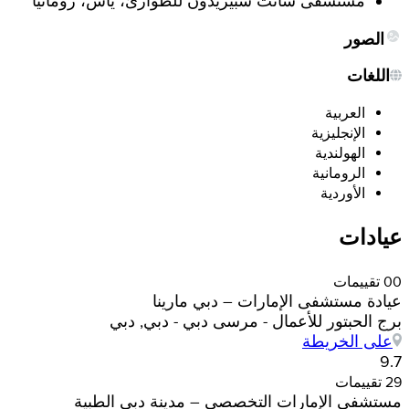
مستشفى سانت سبيريدون للطوارئ، ياش، رومانيا
الصور
اللغات
العربية
الإنجليزية
الهولندية
الرومانية
الأوردية
عيادات
0 تقييمات
0
عيادة مستشفى الإمارات – دبي مارينا
برج الحبتور للأعمال - مرسى دبي - دبي, دبي
على الخريطة
9.7
29 تقييمات
مستشفى الإمارات التخصصي – مدينة دبي الطبية