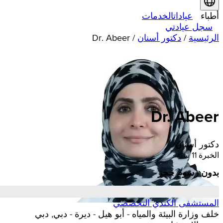
أطباء
عيادات
الخدمات
سجل عيادتي
الرئيسية
/
دكتور أسنان
/
Dr. Abeer
Dr. Abeer
دكتور أسنان
الخبرة 11 سنة
بدون رسوم حجز
المستشفى الكندي التخصصي
خلف وزارة البيئة والمياه - أبو هيل - ديرة - دبي, دبي