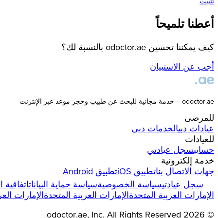
تثبيت
أعطنا تلميحاً
كيف يمكننا تحسين odoctor.ae بالنسبة لك؟
أجب عن الاستبيان
odoctor.ae – خدمة مجانية للبحث عن طبيب وحجز موعد عبر الإنترنت
للمرضى
عيادات
دبي
الخدمات
دبي
للعيادات
حسابي
سجل عيادتي
خدمة إلكترونية
جهات الاتصال بنا
تطبيق iOS
تطبيق Android
سجل عيادتي
سياسة الخصوصية
سياسة حماية البيانات
اتفاقية 
الإمارات العربية المتحدة
الإمارات العربية المتحدة
الإمارات العر
odoctor.ae
, Inc. All Rights Reserved
2026
©