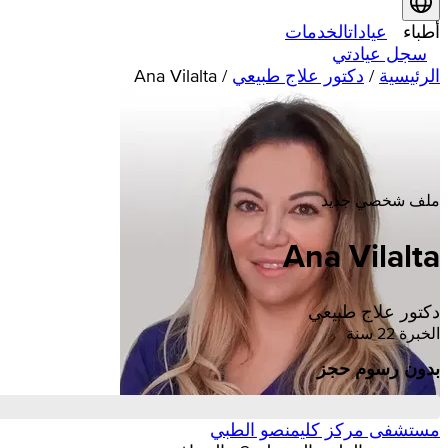
أطباء
عيادات
الخدمات
سجل عيادتي
الرئيسية
/
دكتور علاج طبيعي
/
Ana Vilalta
ملف شخصي جديد
Ana Vilalta
دكتور علاج طبيعي
الخبرة 22 سنة
بدون رسوم حجز
مستشفى مركز كليمنصو الطبي