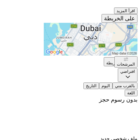
اقرأ المزيد
على الخريطة
على الخريطة
المرشحات
افتراضي
بالقرب مني
اليوم
التاريخ
اللغة
بدون رسوم حجز
ملف شخصي جديد