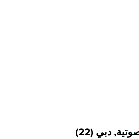
وتية, دبي
(
22
)