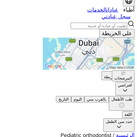
أطباء
عيادات
الخدمات
سجل عيادتي
على الخريطة
على الخريطة
المرشحات
افتراضي
طب الأطفال
بالقرب مني
اليوم
التاريخ
اللغة
حدد سن الطفل
الرئيسية
/
Pediatric orthodontist