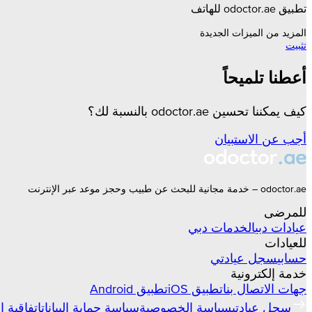
تطبيق odoctor.ae للهاتف
المزيد من الميزات الجديدة
تثبيت
أعطنا تلميحاً
كيف يمكننا تحسين odoctor.ae بالنسبة لك؟
أجب عن الاستبيان
odoctor.ae – خدمة مجانية للبحث عن طبيب وحجز موعد عبر الإنترنت
للمرضى
عيادات
دبي
الخدمات
دبي
للعيادات
حسابي
سجل عيادتي
خدمة إلكترونية
جهات الاتصال بنا
تطبيق iOS
تطبيق Android
سجل عيادتي
سياسة الخصوصية
سياسة حماية البيانات
اتفاقية 