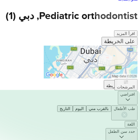
Pediatric orthodontist, دبي
(
1
)
اقرأ المزيد
على الخريطة
على الخريطة
المرشحات
افتراضي
طب الأطفال
بالقرب مني
اليوم
التاريخ
اللغة
حدد سن الطفل