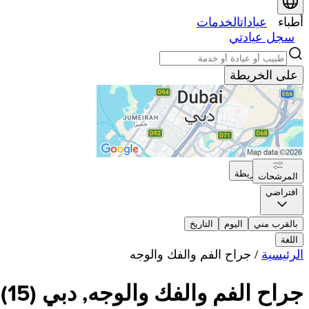
أطباء
عيادات
الخدمات
سجل عيادتي
على الخريطة
على الخريطة
المرشحات
افتراضي
بالقرب مني
اليوم
التاريخ
اللغة
الرئيسية
/
جراح الفم والفك والوجه
جراح الفم والفك والوجه, دبي
(
15
)