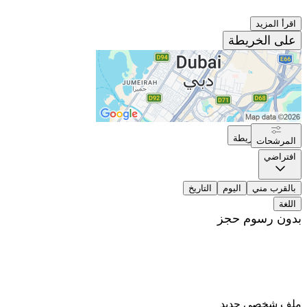
اقرأ المزيد
على الخريطة
على الخريطة
المرشحات
افتراضي
بالقرب مني
اليوم
التاريخ
اللغة
بدون رسوم حجز
ملف شخصي جديد