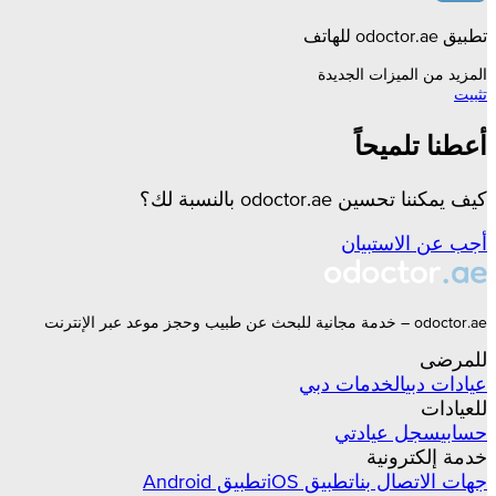
تطبيق odoctor.ae للهاتف
المزيد من الميزات الجديدة
تثبيت
أعطنا تلميحاً
كيف يمكننا تحسين odoctor.ae بالنسبة لك؟
أجب عن الاستبيان
odoctor.ae – خدمة مجانية للبحث عن طبيب وحجز موعد عبر الإنترنت
للمرضى
عيادات
دبي
الخدمات
دبي
للعيادات
حسابي
سجل عيادتي
خدمة إلكترونية
جهات الاتصال بنا
تطبيق iOS
تطبيق Android