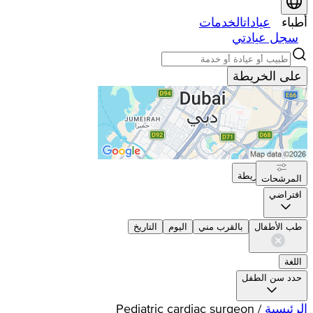
أطباء
عيادات
الخدمات
سجل عيادتي
على الخريطة
على الخريطة
المرشحات
افتراضي
طب الأطفال
بالقرب مني
اليوم
التاريخ
اللغة
حدد سن الطفل
الرئيسية
/
Pediatric cardiac surgeon