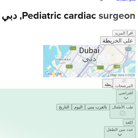
Pediatric cardiac surgeon, دبي
(
اقرأ المزيد
على الخريطة
على الخريطة
المرشحات
افتراضي
طب الأطفال
بالقرب مني
اليوم
التاريخ
اللغة
حدد سن الطفل