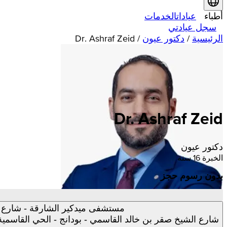
أطباء
عيادات
الخدمات
سجل عيادتي
الرئيسية
/
دكتور عيون
/
Dr. Ashraf Zeid
Dr. Ashraf Zeid
دكتور عيون
الخبرة 16 سنة
بدون رسوم حجز
مستشفى ميدكير الشارقة - شارع 
شارع الشيخ صقر بن خالد القاسمي - بودانج - الحي القاسمية -