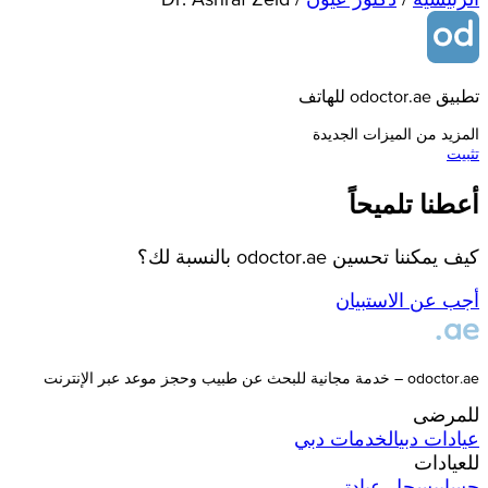
تطبيق odoctor.ae للهاتف
المزيد من الميزات الجديدة
تثبيت
أعطنا تلميحاً
كيف يمكننا تحسين odoctor.ae بالنسبة لك؟
أجب عن الاستبيان
odoctor.ae – خدمة مجانية للبحث عن طبيب وحجز موعد عبر الإنترنت
للمرضى
عيادات
دبي
الخدمات
دبي
للعيادات
حسابي
سجل عيادتي