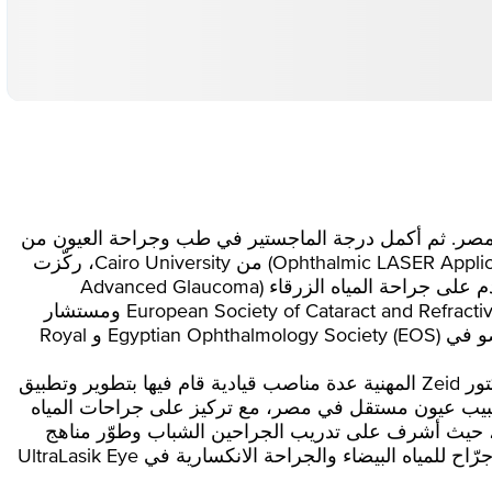
Ashraf  هو جرّاح عيون يعمل في Medcare Hospital. حصل على درجة MBBS من Cairo University في مصر. ثم أكمل درجة الماجستير في طب وجراحة العيون من
Ain Shams University في القاهرة، مصر. تكمّل مؤهلاته الأكاديمية دبلومة في تطبيقات الليزر في طب العيون (Ophthalmic LASER Applications) من Cairo University، ركّزت
على سلامة وفعالية إجراءات الليزر على الشبكية والجزء الأمامي من العين. بالإضافة إلى ذلك، حضر ورشة تدريب متقدم على جراحة المياه الزرقاء (Advanced Glaucoma
Surgical Training) التي نظمتها International Glaucoma Society في جنيف، سويسرا. كعضو في European Society of Cataract and Refractive Surgery (ESCRS) ومستشار
علمي لـ Emirates Society of Ophthalmology (ESO)، فهو منخرط بنشاط في مجتمع طب العيون العالمي. كما أنه عضو في Egyptian Ophthalmology Society (EOS) و Royal
مع ما يقرب من عقدين من الخبرة الجراحية والسريرية في منطقة الشرق الأوسط وشمال أفريقيا، تشمل مسيرة الدكتور Zeid المهنية عدة مناصب قيادية قام فيها بتطوير وتطبيق
طبيب عيون مستقل في مصر، مع تركيز على جراحات المياه
 في مصر كمدير طبي تنفيذي ومدرّب جراحي، حيث أشرف على تدريب الجراحين الشباب وطوّر مناهج
للجراحة المتقدمة للمياه البيضاء والجراحة الانكسارية. بعد ذلك، انتقل إلى دولة الإمارات العربية المتحدة ليتولى منصب جرّاح للمياه البيضاء والجراحة الانكسارية في UltraLasik Eye