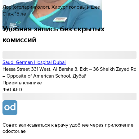
Лор (отоларинголог), Хирург головы и шеи
Стаж 15 лет
Удобная запись без скрытых
комиссий
Saudi German Hospital Dubai
Hessa Street 331 West, Al Barsha 3, Exit – 36 Sheikh Zayed Rd
– Opposite of American School, Дубай
Прием в клинике
450 AED
Совет: записываться к врачу удобнее через приложение
odoctor.ae