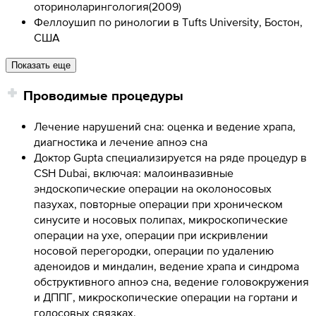
оториноларингология
(
2009
)
Феллоушип по ринологии в Tufts University, Бостон,
США
Показать еще
Проводимые процедуры
Лечение нарушений сна: оценка и ведение храпа,
диагностика и лечение апноэ сна
Доктор Gupta специализируется на ряде процедур в
CSH Dubai, включая: малоинвазивные
эндоскопические операции на околоносовых
пазухах, повторные операции при хроническом
синусите и носовых полипах, микроскопические
операции на ухе, операции при искривлении
носовой перегородки, операции по удалению
аденоидов и миндалин, ведение храпа и синдрома
обструктивного апноэ сна, ведение головокружения
и ДППГ, микроскопические операции на гортани и
голосовых связках.