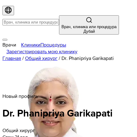
Врач, клиника или процедура
Дубай
Врачи
Клиники
Процедуры
Зарегистрировать мою клинику
Главная
/
Общий хирург
/
Dr. Phanipriya Garikapati
Новый профиль
Dr. Phanipriya Garikapati
Общий хирург
Стаж 21 год