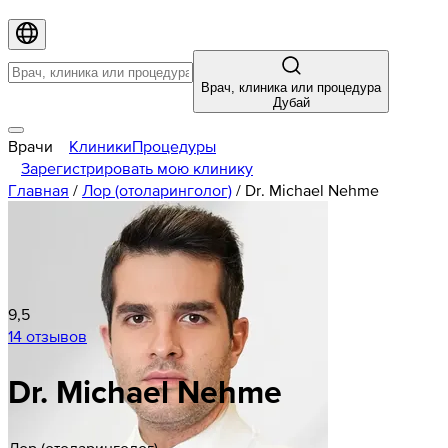
Врач, клиника или процедура
Дубай
Врачи
Клиники
Процедуры
Зарегистрировать мою клинику
Главная
/
Лор (отоларинголог)
/
Dr. Michael Nehme
9,5
14 отзывов
Dr. Michael Nehme
Лор (отоларинголог)