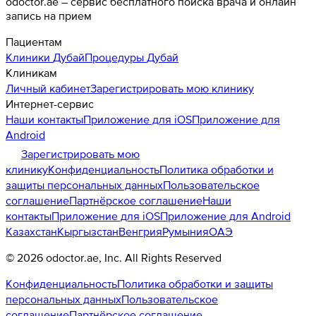
odoctor.ae – сервис бесплатного поиска врача и онлайн
запись на прием
Пациентам
Клиники
Дубай
Процедуры
Дубай
Клиникам
Личный кабинет
Зарегистрировать мою клинику
Интернет-сервис
Наши контакты
Приложение для iOS
Приложение для
Android
Зарегистрировать мою
клинику
Конфиденциальность
Политика обработки и
защиты персональных данных
Пользовательское
соглашение
Партнёрское соглашение
Наши
контакты
Приложение для iOS
Приложение для Android
Казахстан
Кыргызстан
Венгрия
Румыния
ОАЭ
©
2026
odoctor.ae
, Inc. All Rights Reserved
Конфиденциальность
Политика обработки и защиты
персональных данных
Пользовательское
соглашение
Партнёрское соглашение