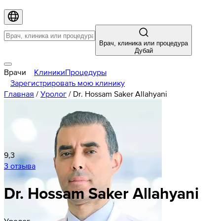
Врач, клиника или процедура
Дубай
Врачи
Клиники
Процедуры
Зарегистрировать мою клинику
Главная
/
Уролог
/
Dr. Hossam Saker Allahyani
9,3
3 отзыва
Dr. Hossam Saker Allahyani
Уролог