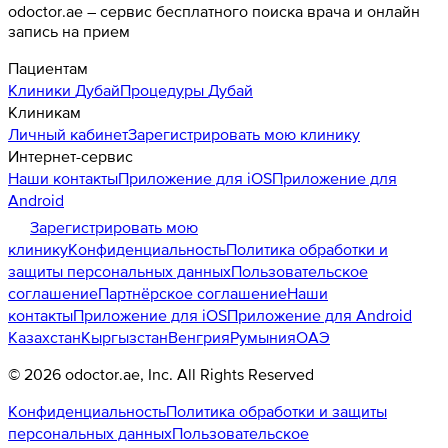
odoctor.ae – сервис бесплатного поиска врача и онлайн
запись на прием
Пациентам
Клиники
Дубай
Процедуры
Дубай
Клиникам
Личный кабинет
Зарегистрировать мою клинику
Интернет-сервис
Наши контакты
Приложение для iOS
Приложение для
Android
Зарегистрировать мою
клинику
Конфиденциальность
Политика обработки и
защиты персональных данных
Пользовательское
соглашение
Партнёрское соглашение
Наши
контакты
Приложение для iOS
Приложение для Android
Казахстан
Кыргызстан
Венгрия
Румыния
ОАЭ
©
2026
odoctor.ae
, Inc. All Rights Reserved
Конфиденциальность
Политика обработки и защиты
персональных данных
Пользовательское