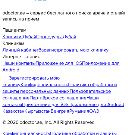
odoctor.ae – сервис бесплатного поиска врача и онлайн
запись на прием
Пациентам
Клиники
Дубай
Процедуры
Дубай
Клиникам
Личный кабинет
Зарегистрировать мою клинику
Интернет-сервис
Наши контакты
Приложение для iOS
Приложение для
Android
Зарегистрировать мою
клинику
Конфиденциальность
Политика обработки и
защиты персональных данных
Пользовательское
соглашение
Партнёрское соглашение
Наши
контакты
Приложение для iOS
Приложение для Android
Казахстан
Кыргызстан
Венгрия
Румыния
ОАЭ
©
2026
odoctor.ae
, Inc. All Rights Reserved
Конфиденциальность
Политика обработки и защиты