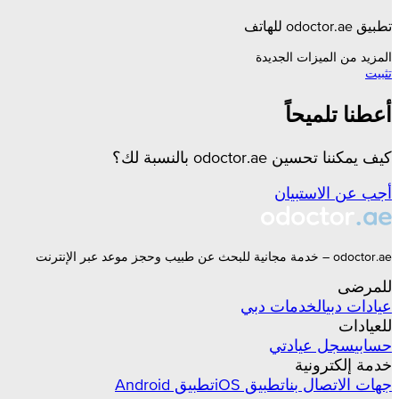
تطبيق odoctor.ae للهاتف
المزيد من الميزات الجديدة
تثبيت
أعطنا تلميحاً
كيف يمكننا تحسين odoctor.ae بالنسبة لك؟
أجب عن الاستبيان
odoctor.ae – خدمة مجانية للبحث عن طبيب وحجز موعد عبر الإنترنت
للمرضى
عيادات
دبي
الخدمات
دبي
للعيادات
حسابي
سجل عيادتي
خدمة إلكترونية
جهات الاتصال بنا
تطبيق iOS
تطبيق Android