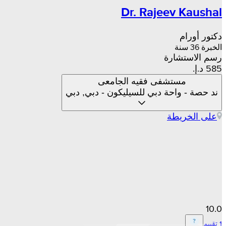
Dr. Rajeev Kaushal
دكتور أورام
الخبرة 36 سنة
رسم الاستشارة
مستشفى فقيه الجامعى
ند حصة - واحة دبي للسيليكون - دبي, دبي
على الخريطة
10.0
1 تقييم