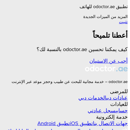
تطبيق odoctor.ae للهاتف
المزيد من الميزات الجديدة
تثبيت
أعطنا تلميحاً
كيف يمكننا تحسين odoctor.ae بالنسبة لك؟
أجب عن الاستبيان
odoctor.ae – خدمة مجانية للبحث عن طبيب وحجز موعد عبر الإنترنت
للمرضى
عيادات
دبي
الخدمات
دبي
للعيادات
حسابي
سجل عيادتي
خدمة إلكترونية
جهات الاتصال بنا
تطبيق iOS
تطبيق Android