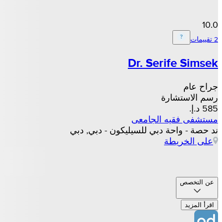
10.0
2 تقييمات
Dr. Serife Simsek
جراح عام
رسم الاستشارة
مستشفى فقيه الجامعى
ند حصة - واحة دبي للسيليكون - دبي, دبي
على الخريطة
عن التخصص
اقرأ المزيد