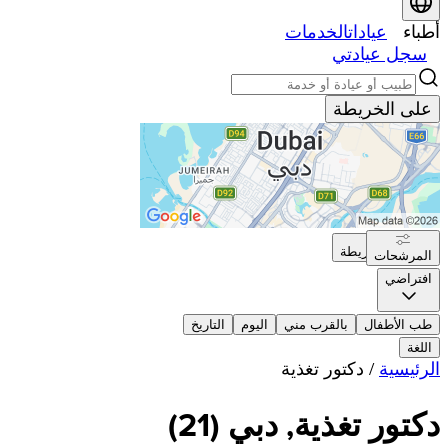
أطباء
عيادات
الخدمات
سجل عيادتي
على الخريطة
على الخريطة
المرشحات
افتراضي
طب الأطفال
بالقرب مني
اليوم
التاريخ
اللغة
الرئيسية
/
دكتور تغذية
دكتور تغذية, دبي
(
21
)