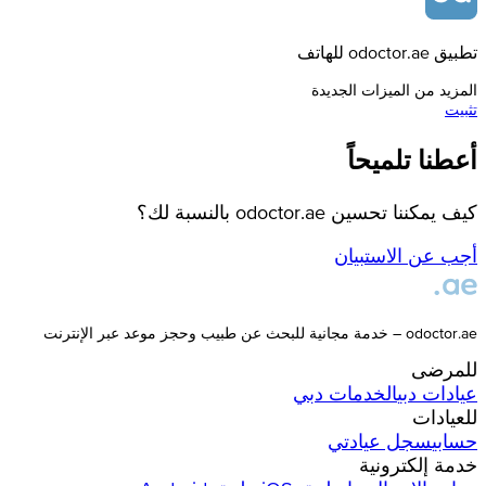
تطبيق odoctor.ae للهاتف
المزيد من الميزات الجديدة
تثبيت
أعطنا تلميحاً
كيف يمكننا تحسين odoctor.ae بالنسبة لك؟
أجب عن الاستبيان
odoctor.ae – خدمة مجانية للبحث عن طبيب وحجز موعد عبر الإنترنت
للمرضى
عيادات
دبي
الخدمات
دبي
للعيادات
حسابي
سجل عيادتي
خدمة إلكترونية